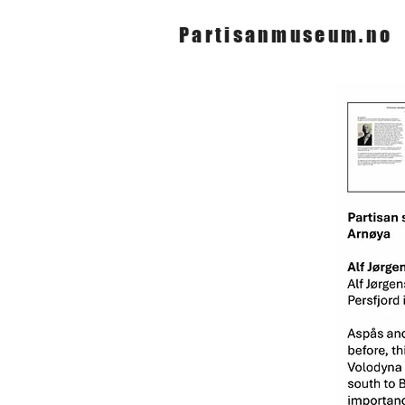
Partisanmuseum.no