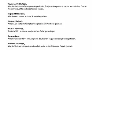
KONTAKT INFO
Epost:
vardomf@gmail.com
Tlf:
936 03 889