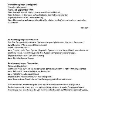
KONTAKT INFO
Epost:
vardomf@gmail.com